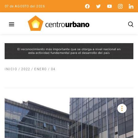
07 de AGOSTO del 2026
INICIO
/
2022
/
ENERO
/
04