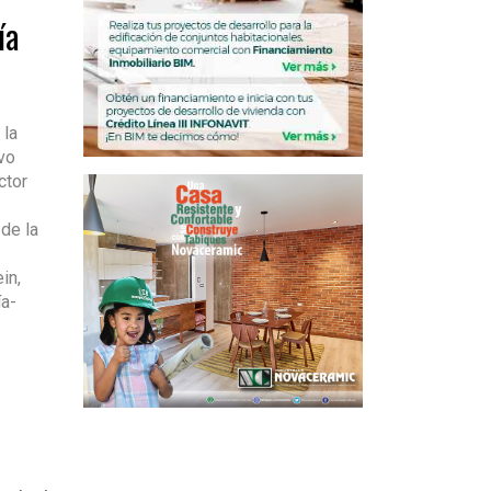
ía
 la
vo
ctor
de la
in,
ía-