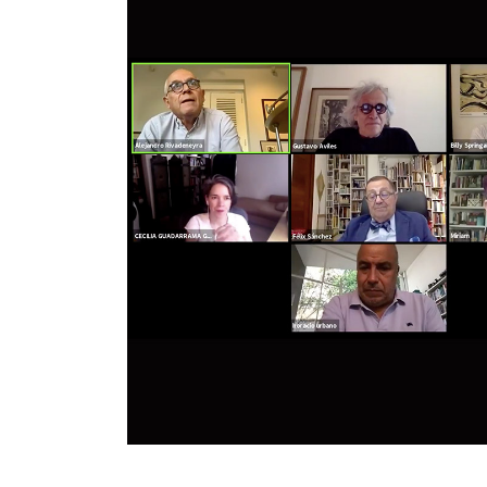
ta de
al panel «La
a de
arte del
inación y
des
ipan:
dor de
para América