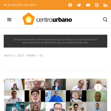
09 de AGOSTO del 2026
INICIO
/
2021
/
ABRIL
/
01