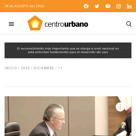
08 de AGOSTO del 2026
INICIO
/
2020
/
DICIEMBRE
/
11