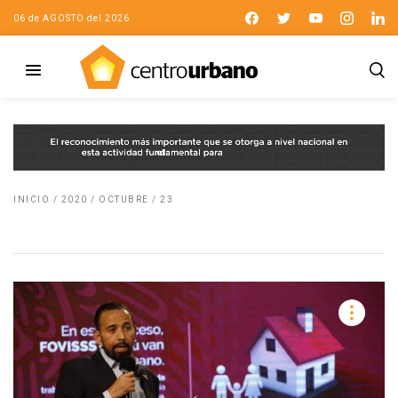
06 de AGOSTO del 2026
INICIO
/
2020
/
OCTUBRE
/
23