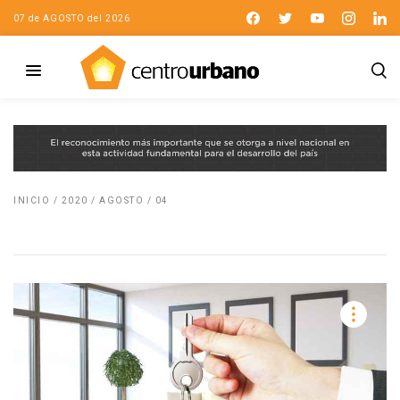
07 de AGOSTO del 2026
INICIO
/
2020
/
AGOSTO
/
04