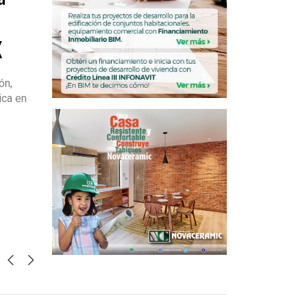
X
ón,
ica en