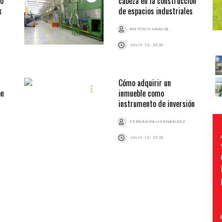
to
cabeza en la construcción
k
de espacios industriales
ANTONIO GARCÍA
JULIO 10, 2020
Cómo adquirir un
ón
inmueble como
instrumento de inversión
FERNANDA HERNÁNDEZ
JULIO 10, 2020