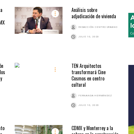
ra
Análisis sobre
adjudicación de vivienda
DMX
REDACCIÓN CENTRO URBANO
JULIO 10, 2020
ón
TEN Arquitectos
los
transformará Cine
 y
Cosmos en centro
cultural
FERNANDA HERNÁNDEZ
JULIO 10, 2020
nto
CDMX y Monterrey a la