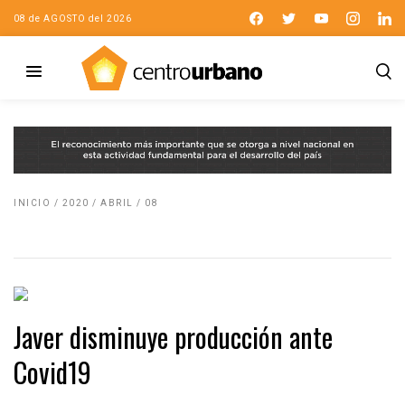
08 de AGOSTO del 2026
INICIO
/
2020
/
ABRIL
/
08
Javer disminuye producción ante
Covid19