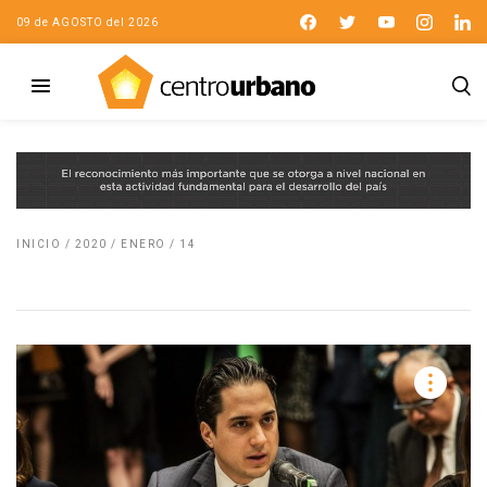
09 de AGOSTO del 2026
INICIO
/
2020
/
ENERO
/
14