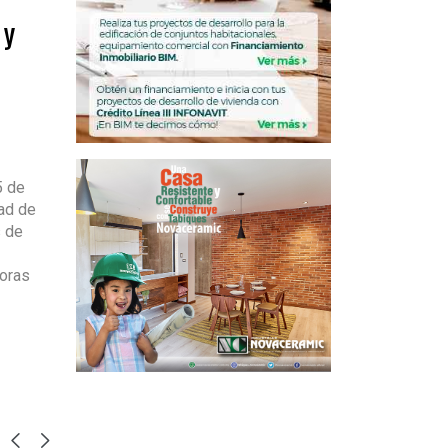
 y
5 de
ad de
s de
toras