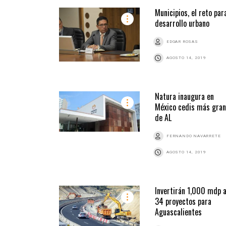
Municipios, el reto par
desarrollo urbano
EDGAR ROSAS
AGOSTO 14, 2019
Natura inaugura en
México cedis más gra
de AL
FERNANDO NAVARRETE
AGOSTO 14, 2019
Invertirán 1,000 mdp 
34 proyectos para
Aguascalientes