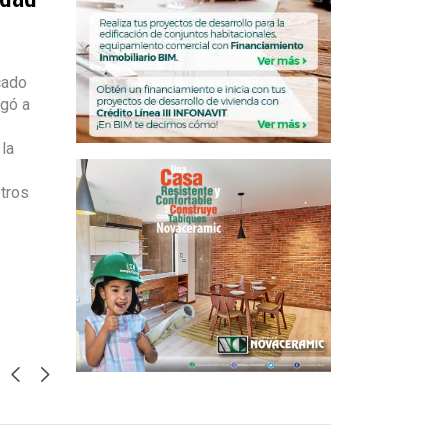
cado
egó a
 la
otros