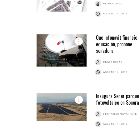
BLOGCU 2022
AGOSTO 14, 2019
Que Infonavit financie
educación, propone
senadora
EDGAR ROSAS
AGOSTO 14, 2019
Inaugura Sener parque
fotovoltaico en Sonora
FERNANDO NAVARRETE
AGOSTO 14, 2019