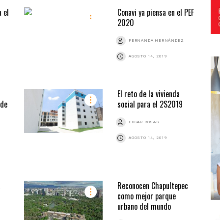
a el
Conavi ya piensa en el PEF
2020
FERNANDA HERNÁNDEZ
AGOSTO 14, 2019
El reto de la vivienda
nde
social para el 2S2019
EDGAR ROSAS
AGOSTO 14, 2019
a
Reconocen Chapultepec
como mejor parque
urbano del mundo