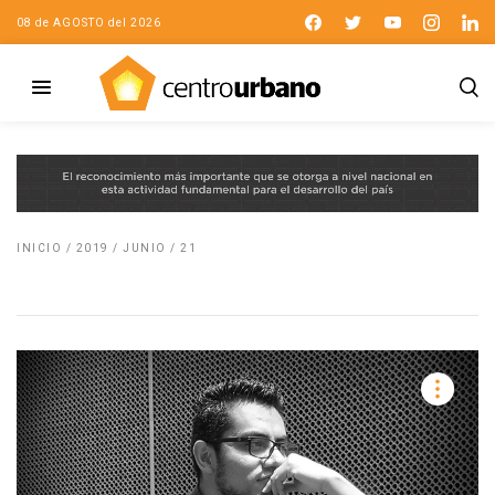
08 de AGOSTO del 2026
INICIO
/
2019
/
JUNIO
/
21