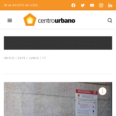
08 de AGOSTO del 2026
INICIO
/
2019
/
JUNIO
/
17