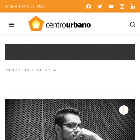
07 de AGOSTO del 2026
INICIO
/
2019
/
ENERO
/
04