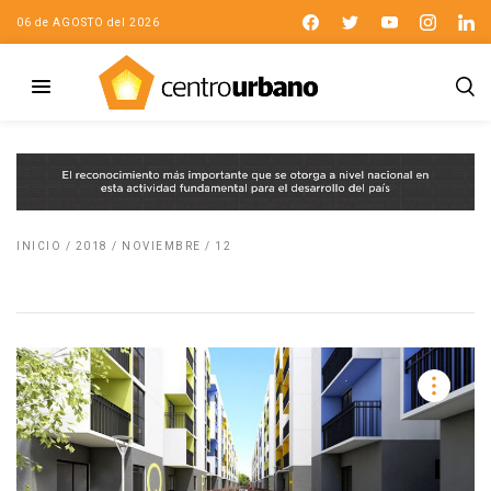
06 de AGOSTO del 2026
INICIO
/
2018
/
NOVIEMBRE
/
12