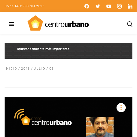
06 de AGOSTO del 2026
INICIO
/
2018
/
JULIO
/
03