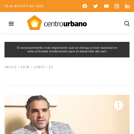
05 de AGOSTO del 2026
INICIO
/
2018
/
JUNIO
/
22