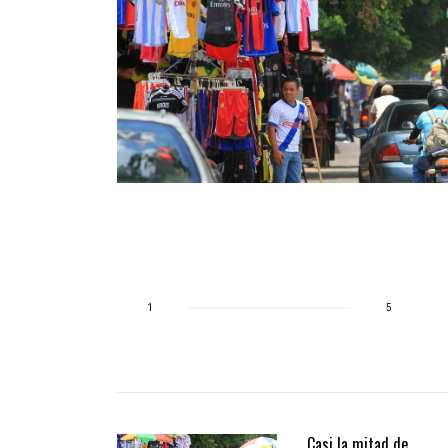
ción alertó
ician al
1
5
Casi la mitad de