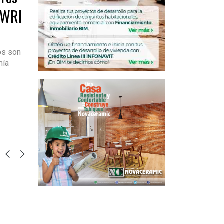
 WRI
os son
mía