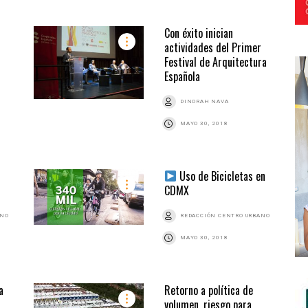
Con éxito inician
actividades del Primer
Festival de Arquitectura
Española
DINORAH NAVA
MAYO 30, 2018
Uso de Bicicletas en
CDMX
ANO
REDACCIÓN CENTRO URBANO
MAYO 30, 2018
a
Retorno a política de
volumen, riesgo para