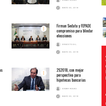
EDGAR ROSAS
MAYO 30, 2018
Firman Sedatu y FEPADE
compromiso para blindar
elecciones
ERNESTO GIL
MAYO 30, 2018
as
2S2018, con mejor
perspectiva para
hipotecas bancarias
EDGAR ROSAS
MAYO 30, 2018