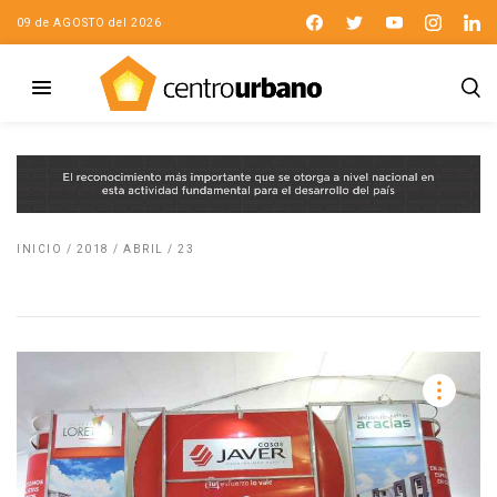
09 de AGOSTO del 2026
INICIO
/
2018
/
ABRIL
/
23