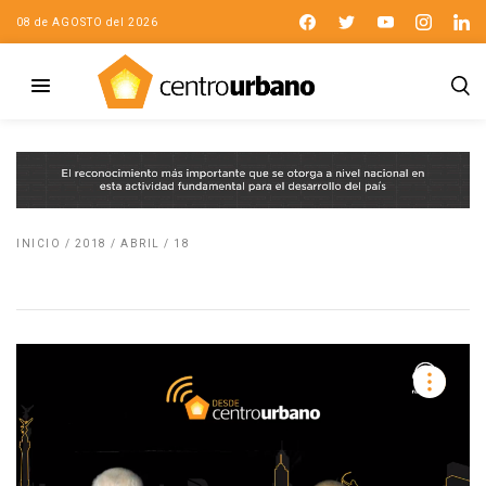
08 de AGOSTO del 2026
INICIO
/
2018
/
ABRIL
/
18