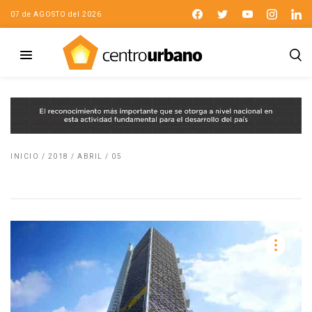
07 de AGOSTO del 2026
INICIO
/
2018
/
ABRIL
/
05