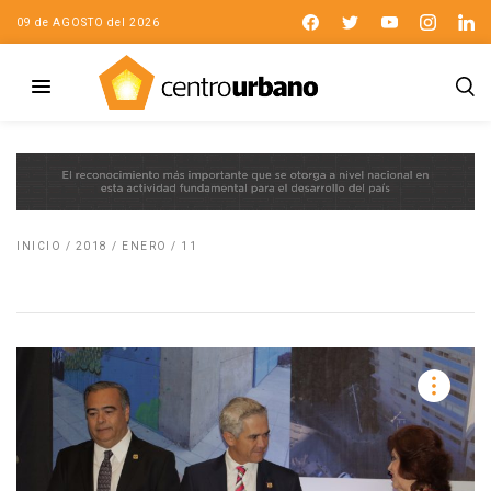
09 de AGOSTO del 2026
INICIO
/
2018
/
ENERO
/
11