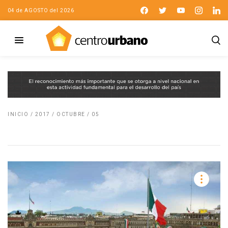
04 de AGOSTO del 2026
INICIO
/
2017
/
OCTUBRE
/
05