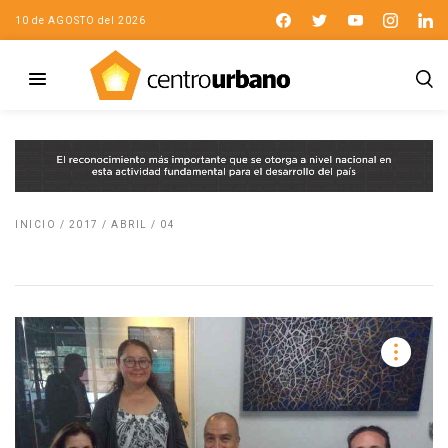
10 de AGOSTO del 2026
INICIO
/
2017
/
ABRIL
/
04