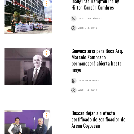
Inauguran Hampton Inn by
Hilton Cancún Cumbres
DIEGO RODRÍGUEZ
ABRIL 4, 2017
Convocatoria para Beca Arq.
Marcelo Zambrano
permanecerá abierta hasta
mayo
DINORAH NAVA
ABRIL 4, 2017
Buscan dejar sin efecto
certificado de zonificación de
Arena Coyoacán