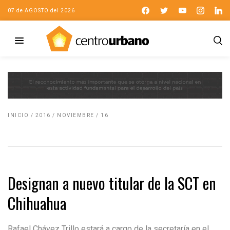
07 de AGOSTO del 2026
INICIO
/
2016
/
NOVIEMBRE
/
16
Designan a nuevo titular de la SCT en
Chihuahua
Rafael Chávez Trillo estará a cargo de la secretaría en el