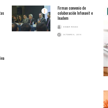
Firman convenio de
tas
colaboración Infonavit e
Inadem
EDGAR ROSAS
OCTUBRE 6, 2016
iva