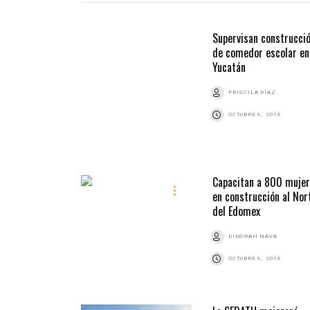
Supervisan construcci
de comedor escolar en
Yucatán
PRISCILA DÍAZ
OCTUBRE 6, 2016
Capacitan a 800 muje
en construcción al Nor
del Edomex
DINORAH NAVA
OCTUBRE 6, 2016