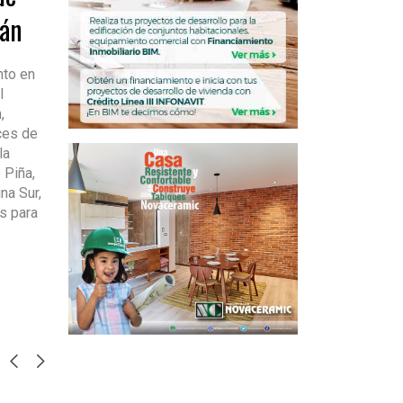
tán
nto en
l
,
ces de
la
 Piña,
na Sur,
s para