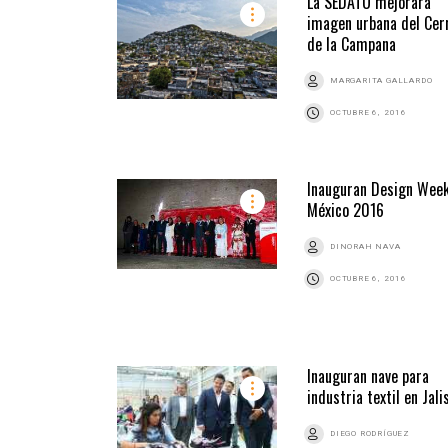
La SEDATU mejorará
imagen urbana del Cer
de la Campana
MARGARITA GALLARDO
OCTUBRE 6, 2016
Inauguran Design Wee
México 2016
DINORAH NAVA
OCTUBRE 6, 2016
Inauguran nave para
industria textil en Jali
DIEGO RODRÍGUEZ