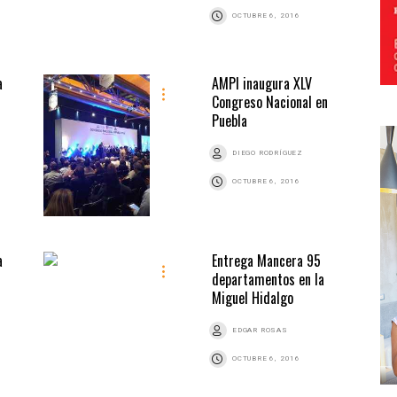
OCTUBRE 6, 2016
a
AMPI inaugura XLV
Congreso Nacional en
Puebla
DIEGO RODRÍGUEZ
OCTUBRE 6, 2016
a
Entrega Mancera 95
departamentos en la
Miguel Hidalgo
EDGAR ROSAS
OCTUBRE 6, 2016