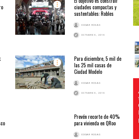
El objetivo es construir
ro
ciudades compactas y
sustentables: Robles
EDGAR ROSAS
OCTUBRE 6, 2016
k
Para diciembre, 5 mil de
las 25 mil casas de
Ciudad Modelo
EDGAR ROSAS
OCTUBRE 6, 2016
Prevén recorte de 40%
sco
para vivienda en QRoo
EDGAR ROSAS