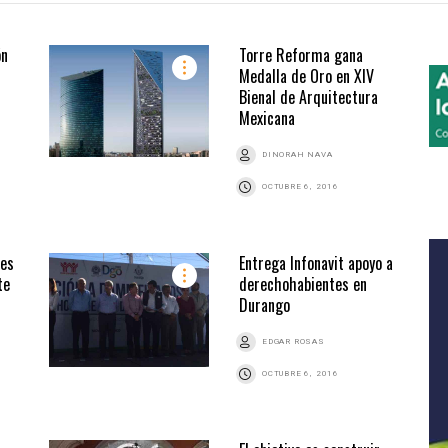
ón
Torre Reforma gana
Medalla de Oro en XIV
Bienal de Arquitectura
Mexicana
DINORAH NAVA
OCTUBRE 6, 2016
res
Entrega Infonavit apoyo a
te
derechohabientes en
Durango
EDGAR ROSAS
OCTUBRE 6, 2016