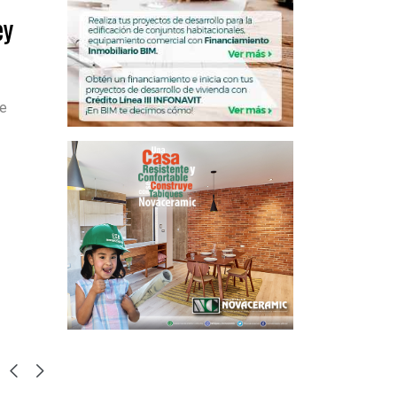
ey
se