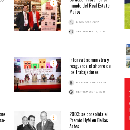
mundo del Real Estate:
Muñoz
DIEGO RODRÍGUEZ
SEPTIEMBRE 13, 2016
r
Infonavit administra y
resguarda el ahorro de
los trabajadores
MARGARITA GALLARDO
SEPTIEMBRE 13, 2016
one
2003: se consolida el
co-
Premio HyM en Bellas
Artes