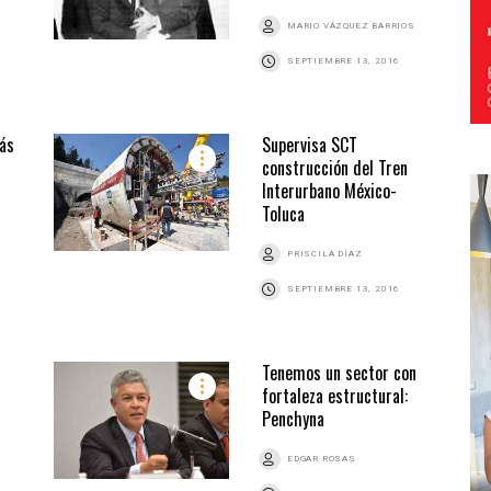
MARIO VÁZQUEZ BARRIOS
SEPTIEMBRE 13, 2016
ás
Supervisa SCT
construcción del Tren
Interurbano México-
Toluca
PRISCILA DÍAZ
SEPTIEMBRE 13, 2016
Tenemos un sector con
fortaleza estructural:
Penchyna
EDGAR ROSAS