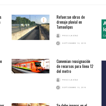
s
Refuerzan obras de
a
drenaje pluvial en
Tamaulipas
PRISCILA DÍAZ
SEPTIEMBRE 13, 2016
ón
Convenian reasignación
de recursos para línea 12
del metro
PRISCILA DÍAZ
SEPTIEMBRE 13, 2016
por
Se debe innovar en el