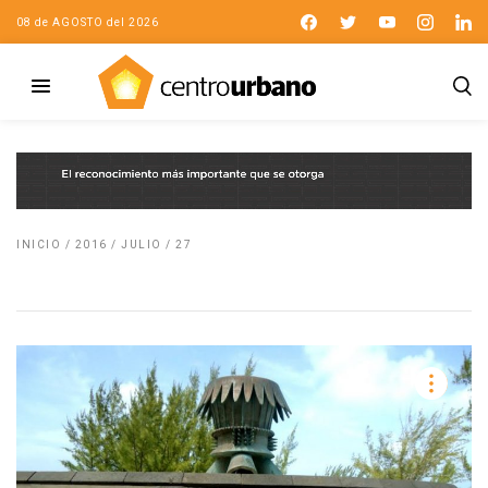
08 de AGOSTO del 2026
INICIO
/
2016
/
JULIO
/
27