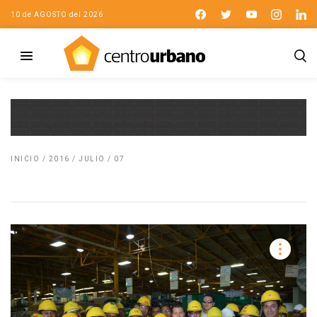
10 de AGOSTO del 2026
INICIO
/
2016
/
JULIO
/
07