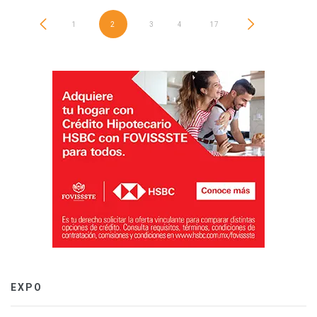
1
2
3
4
…
17
EXPO