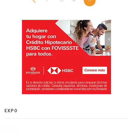
1
…
15
16
17
EXPO