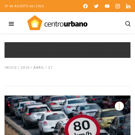
07 de AGOSTO del 2026
INICIO
/
2016
/
ABRIL
/
27