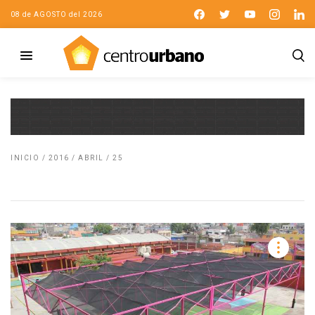
08 de AGOSTO del 2026
INICIO
/
2016
/
ABRIL
/
25