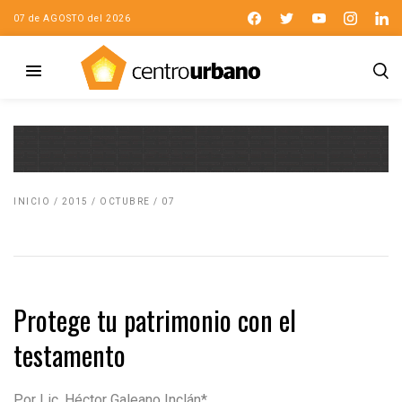
07 de AGOSTO del 2026
INICIO
/
2015
/
OCTUBRE
/
07
Protege tu patrimonio con el
testamento
Por Lic. Héctor Galeano Inclán*