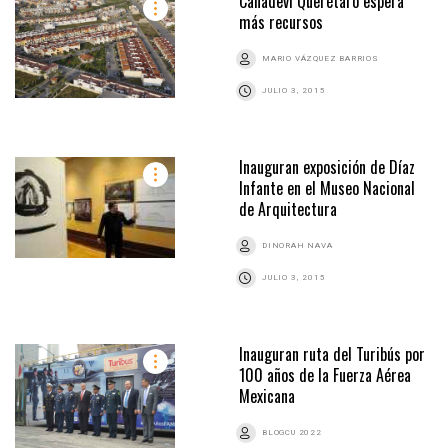
Canadevi Querétaro espera
más recursos
MARIO VÁZQUEZ BARRIOS
JULIO 3, 2015
Inauguran exposición de Díaz
Infante en el Museo Nacional
de Arquitectura
DINORAH NAVA
JULIO 3, 2015
Inauguran ruta del Turibús por
100 años de la Fuerza Aérea
Mexicana
BLOGCU 2022