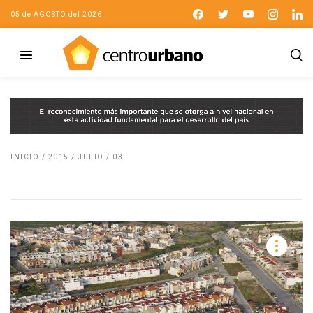
05 de AGOSTO del 2026
INICIO
/
2015
/
JULIO
/
03