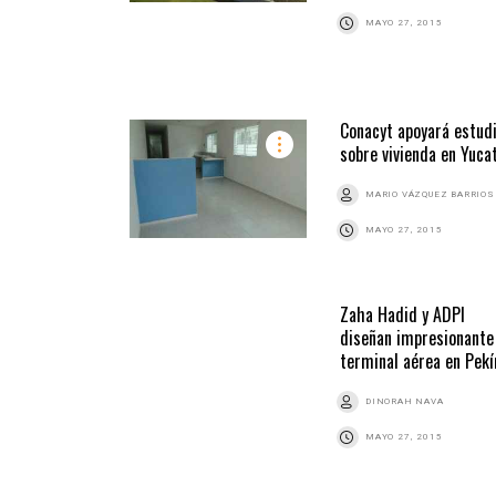
MAYO 27, 2015
Conacyt apoyará estud
sobre vivienda en Yuca
MARIO VÁZQUEZ BARRIOS
MAYO 27, 2015
Zaha Hadid y ADPI
diseñan impresionante
terminal aérea en Pekí
DINORAH NAVA
MAYO 27, 2015