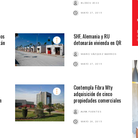
BLOGCU 2022
MAYO 27, 2015
ios
SHF, Alemania y RU
tán
detonarán vivienda en QR
MARIO VÁZQUEZ BARRIOS
MAYO 27, 2015
Contempla Fibra Mty
adquisición de cinco
n
propiedades comerciales
AURA FUENTES
MAYO 26, 2015