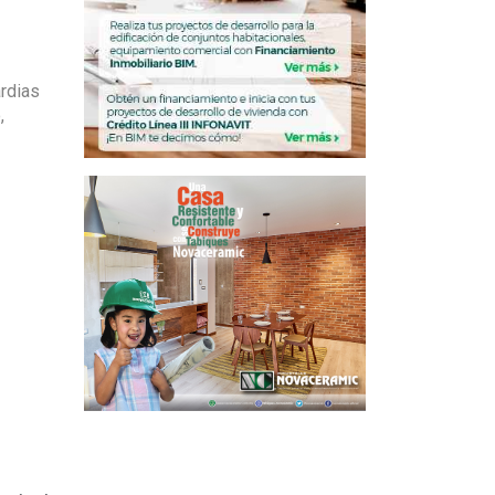
rdias
,