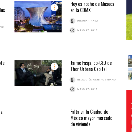
Hoy es noche de Museos
dos
en la CDMX
DINORAH NAVA
ANO
MAYO 27, 2015
otel
Jaime Fasja, co-CEO de
Thor Urbana Capital
REDACCIÓN CENTRO URBANO
MAYO 27, 2015
ta
Falta en la Ciudad de
México mayor mercado
de vivienda