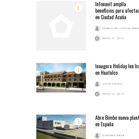
Infonavit amplía
beneficios para afecta
en Ciudad Acuña
REDACCIÓN CENTRO URB
MAYO 27, 2015
Inaugura Holiday Inn h
en Huatulco
SOFIA OSORIO
MAYO 27, 2015
Abre Bimbo nueva plan
en España
DINORAH NAVA