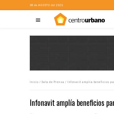
08 de AGOSTO del 2026
Casa
iudad…con Horacio
Inicio
/
Sala de Prensa
/
Infonavit amplía beneficios p
da
opía de la ciudad
Infonavit amplía beneficios p
no
Mujeres
eres de la Casa