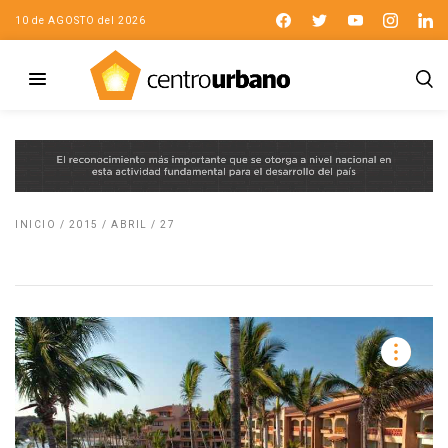
10 de AGOSTO del 2026
INICIO
/
2015
/
ABRIL
/
27