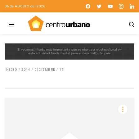
06 de AGOSTO del 2026
INICIO
/
2014
/
DICIEMBRE
/
17