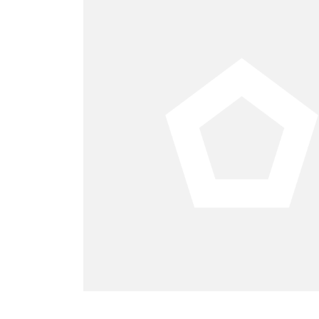
es de la
esos para
s de la
Federal
s culturales