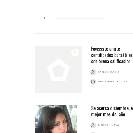
1
5
Fovissste emite
certificados bursátiles
con buena calificación
CARLOS GARCÍA
NOVIEMBRE 28, 2014
Se acerca diciembre, e
mejor mes del año
DINORAH NAVA