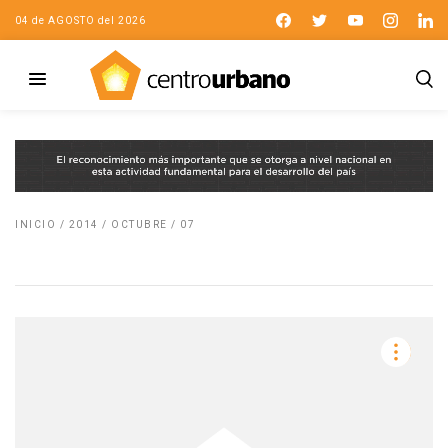
04 de AGOSTO del 2026
INICIO
/
2014
/
OCTUBRE
/
07