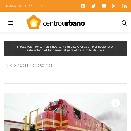
08 de AGOSTO del 2026
INICIO
/
2014
/
ENERO
/
02