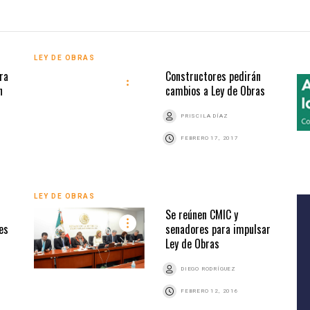
LEY DE OBRAS
ra
Constructores pedirán
n
cambios a Ley de Obras
PRISCILA DÍAZ
FEBRERO 17, 2017
LEY DE OBRAS
Se reúnen CMIC y
es
senadores para impulsar
Ley de Obras
DIEGO RODRÍGUEZ
FEBRERO 12, 2016