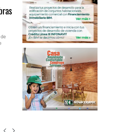
bras
 de
e