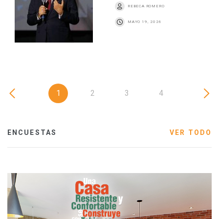
REBECA ROMERO
MAYO 19, 2026
1
2
3
4
ENCUESTAS
VER TODO