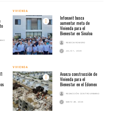
VIVIENDA
VIVI
Infonavit busca
a
aumentar meta de
to
Vivienda para el
Bienestar en Sinaloa
BANO
REBECA ROMERO
JULIO 1, 2026
VIVIENDA
VIVI
81
Avanza construcción de
Vivienda para el
dos
Bienestar en el Edomex
REDACCIÓN CENTRO URBANO
MAYO 28, 2026