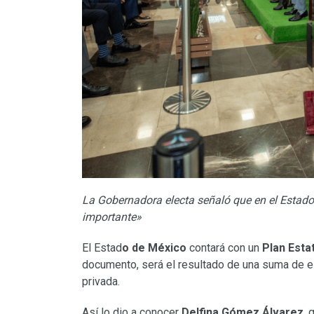
La Gobernadora electa señaló que en el Estado d
importante»
El Estad
o de México
contará con un
Plan Esta
documento, será el resultado de una suma de 
privada.
Así lo dio a conocer
Delfina Gómez Álvarez
, 