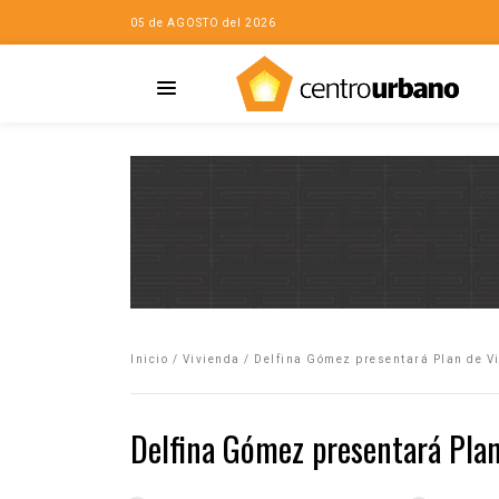
05 de AGOSTO del 2026
Casa
iudad…con Horacio
Inicio
/
Vivienda
/
Delfina Gómez presentará Plan de V
da
opía de la ciudad
Delfina Gómez presentará Plan
no
Mujeres
eres de la Casa