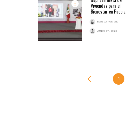
Viviendas para el
Bienestar en Puebla
REBECA ROMERO
JUNIO 17, 2026
1