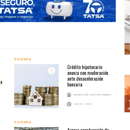
VIVIENDA
VIVI
Crédito hipotecario
avanza con moderación
ante desaceleración
na
bancaria
REDACCIÓN CENTRO URBANO
JULIO 3, 2026
VIVIENDA
VIVI
Avanza construcción de