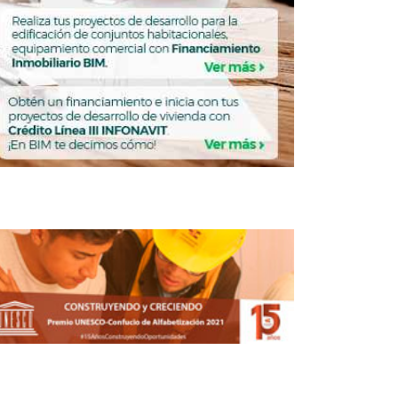
ENDA
VIVIENDA
Vivienda:
desarrolladores piden
certeza y agilización
para destrabar inversión
REBECA ROMERO
MAYO 14, 2026
ENDA
VIVIENDA
El desplazamiento de la