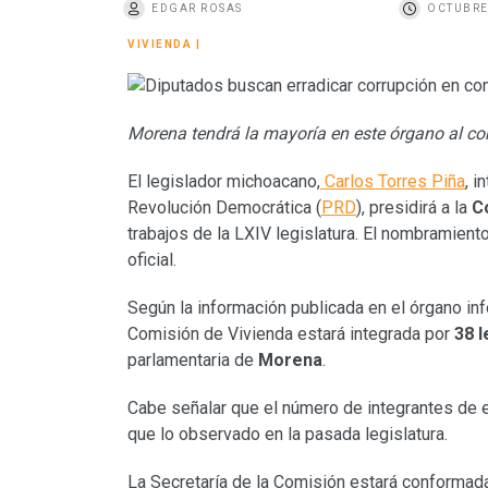
EDGAR ROSAS
OCTUBRE
o
VIVIENDA
|
Morena tendrá la mayoría en este órgano al co
El legislador michoacano,
Carlos Torres Piña
, i
Revolución Democrática (
PRD
), presidirá a la
C
trabajos de la LXIV legislatura. El nombramient
oficial.
Según la información publicada en el órgano inf
Comisión de Vivienda estará integrada por
38 
parlamentaria de
Morena
.
Cabe señalar que el número de integrantes de e
que lo observado en la pasada legislatura.
La Secretaría de la Comisión estará conformad