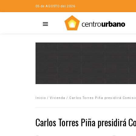
05 de AGOSTO del 2026
Casa
iudad…con Horacio
Inicio
/
Vivienda
/
Carlos Torres Piña presidirá Comisi
da
opía de la ciudad
Carlos Torres Piña presidirá C
no
Mujeres
eres de la Casa