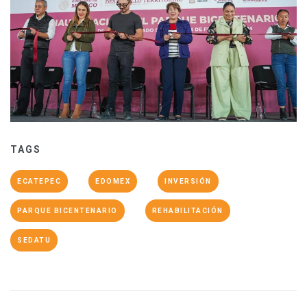
TAGS
ECATEPEC
EDOMEX
INVERSIÓN
PARQUE BICENTENARIO
REHABILITACIÓN
SEDATU