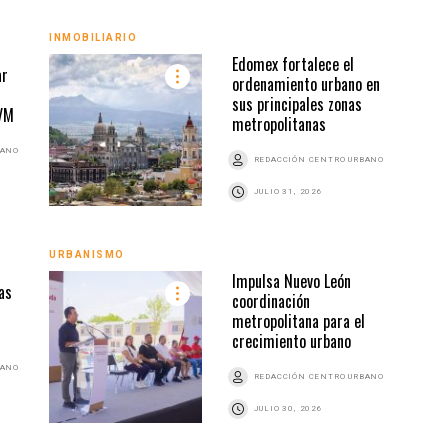
INMOBILIARIO
URBA
Edomex fortalece el
ar
ordenamiento urbano en
sus principales zonas
MVM
metropolitanas
BANO
REDACCIÓN CENTRO URBANO
JULIO 31, 2026
URBANISMO
URBA
Impulsa Nuevo León
as
coordinación
metropolitana para el
crecimiento urbano
BANO
REDACCIÓN CENTRO URBANO
JULIO 30, 2026