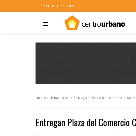
08 de AGOSTO del 2026
Casa
iudad…con Horacio
Inicio
/
Urbanismo
/
Entregan Plaza del Comercio Conc
da
opía de la ciudad
Entregan Plaza del Comercio 
no
Mujeres
eres de la Casa