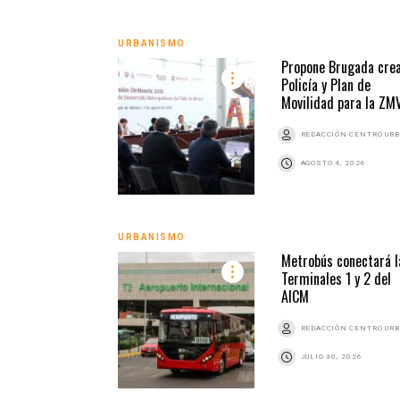
URBANISMO
Propone Brugada cre
Policía y Plan de
Movilidad para la Z
REDACCIÓN CENTRO UR
AGOSTO 4, 2026
URBANISMO
Metrobús conectará l
Terminales 1 y 2 del
AICM
REDACCIÓN CENTRO UR
JULIO 30, 2026