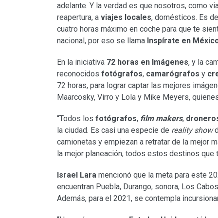
adelante. Y la verdad es que nosotros, como vi
reapertura, a
viajes locales
, domésticos. Es de
cuatro horas máximo en coche para que te sientas
nacional, por eso se llama
Inspírate en Méxic
En la iniciativa
72 horas en Imágenes
, y la ca
reconocidos
fotógrafos
,
camarógrafos
y
cr
72 horas, para lograr captar las mejores imágen
Maarcosky, Virro y Lola y Mike Meyers, quiene
“Todos los
fotógrafos
,
film makers
,
dronero
la ciudad. Es casi una especie de
reality show
d
camionetas y empiezan a retratar de la mejor ma
la mejor planeación, todos estos destinos que 
Israel Lara
mencionó que la meta para este 20
encuentran Puebla, Durango, sonora, Los Cabos,
Además, para el 2021, se contempla incursiona