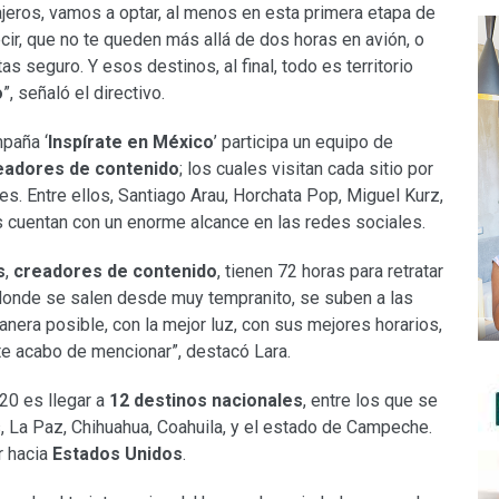
ajeros, vamos a optar, al menos en esta primera etapa de
cir, que no te queden más allá de dos horas en avión, o
 seguro. Y esos destinos, al final, todo es territorio
o
”, señaló el directivo.
mpaña ‘
Inspírate en México
’ participa un equipo de
eadores de contenido
; los cuales visitan cada sitio por
es. Entre ellos, Santiago Arau, Horchata Pop, Miguel Kurz,
s cuentan con un enorme alcance en las redes sociales.
s
,
creadores de contenido
, tienen 72 horas para retratar
onde se salen desde muy tempranito, se suben a las
nera posible, con la mejor luz, con sus mejores horarios,
te acabo de mencionar”, destacó Lara.
20 es llegar a
12 destinos nacionales
, entre los que se
 La Paz, Chihuahua, Coahuila, y el estado de Campeche.
r hacia
Estados Unidos
.