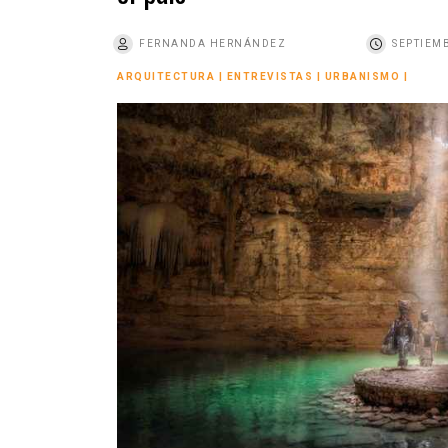
o
FERNANDA HERNÁNDEZ
SEPTIEMB
ARQUITECTURA
|
ENTREVISTAS
|
URBANISMO
|