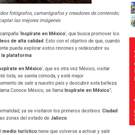
dos fotógrafos, camarógrafos y creadores de contenido;
a captar las mejores imágenes
 campaña ‘
Inspírate en México
’, que busca promover los
deos de alta calidad
. Esto con el objetivo de que, cuando
gente pueda explorar estos rincones y redescubrir su
 la plataforma
.
Inspírate en México
‘, que es otra vez México, visitar
té lista, se sienta cómoda, y esté mejor
ento de salir a nuestro país y descubrir esta belleza.
 llama Conoce México, se llama
Inspírate en México
”,
ormalidad, ya se visitaron los primeros destinos:
Ciudad
nas zonas del estado de
Jalisco
.
el
medio turístico
tiene que volverse a activar y salir