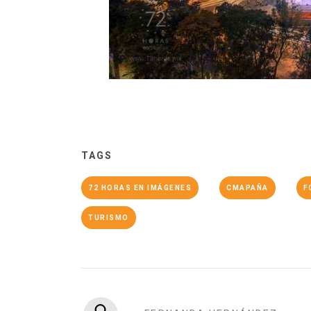
TAGS
72 HORAS EN IMÁGENES
CMAPAÑA
F
TURISMO