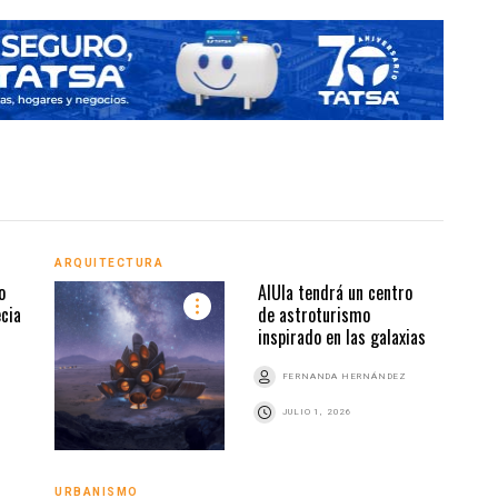
ARQUITECTURA
ARQU
o
AlUla tendrá un centro
ecia
de astroturismo
inspirado en las galaxias
Z
FERNANDA HERNÁNDEZ
JULIO 1, 2026
URBANISMO