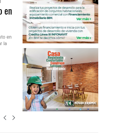
o en
sto en
r la